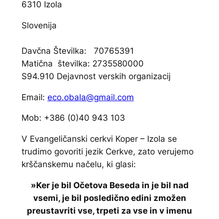
6310 Izola
Slovenija
Davčna Številka: 70765391
Matična številka: 2735580000
S94.910 Dejavnost verskih organizacij
Email:
eco.obala@gmail.com
Mob: +386 (0)40 943 103
V Evangeličanski cerkvi Koper – Izola se
trudimo govoriti jezik Cerkve, zato verujemo
krščanskemu načelu, ki glasi:
»Ker je bil Očetova Beseda in je bil nad
vsemi, je bil posledično edini zmožen
preustavriti vse, trpeti za vse in v imenu